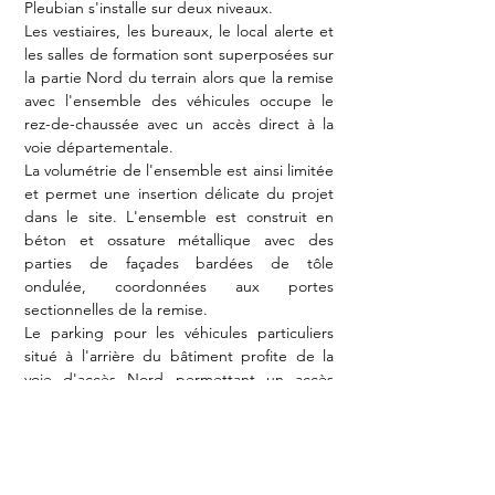
Pleubian s'installe sur deux niveaux.
Les vestiaires, les bureaux, le local alerte et
les salles de formation sont superposées sur
la partie Nord du terrain alors que la remise
avec l'ensemble des véhicules occupe le
rez-de-chaussée avec un accès direct à la
voie départementale.
La volumétrie de l'ensemble est ainsi limitée
et permet une insertion délicate du projet
dans le site. L'ensemble est construit en
béton et ossature métallique avec des
parties de façades bardées de tôle
ondulée, coordonnées aux portes
sectionnelles de la remise.
Le parking pour les véhicules particuliers
situé à l'arrière du bâtiment profite de la
voie d'accès Nord permettant un accès
direct des pompiers en cas d'alerte vers les
vestiaires et la remise sans croiser les
véhicules de secours.